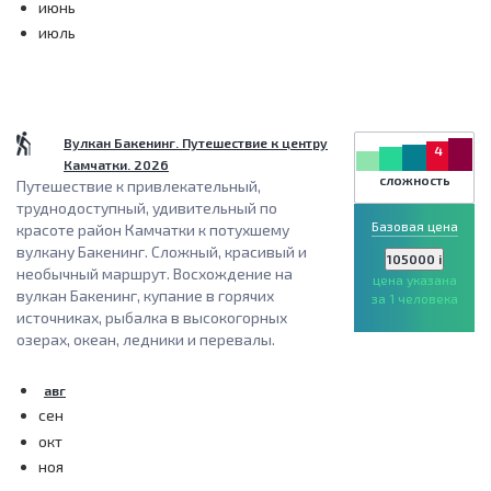
июнь
июль
Вулкан Бакенинг. Путешествие к центру
4
Камчатки. 2026
сложность
Путешествие к привлекательный,
труднодоступный, удивительный по
Базовая цена
красоте район Камчатки к потухшему
вулкану Бакенинг. Сложный, красивый и
105000
i
необычный маршрут. Восхождение на
цена указана
вулкан Бакенинг, купание в горячих
за 1 человека
источниках, рыбалка в высокогорных
озерах, океан, ледники и перевалы.
авг
сен
окт
ноя