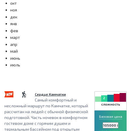
окт
ноя
дек
янв
фев
март
апр
май
июнь
июль
Сердце Камчатки
2
Самый комфортный и
сложность
несложный маршрут по Камчатке, который
рассчитан на людей с обычной физической
Базовая цена
подготовкой. Часть ночевок в комфортном
гостевом доме с горячим душем и
105000
i
термальным бассейном под открытым
цена указана