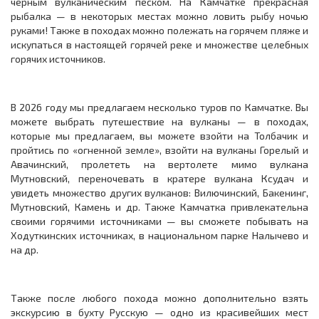
черным вулканическим песком. На Камчатке прекрасная
рыбалка — в некоторых местах можно ловить рыбу ночью
руками! Также в походах можно полежать на горячем пляже и
искупаться в настоящей горячей реке и множестве целебных
горячих источников.
В 2026 году мы предлагаем несколько туров по Камчатке. Вы
можете выбрать путешествие на вулканы — в походах,
которые мы предлагаем, вы можете взойти на Толбачик и
пройтись по «огненной земле», взойти на вулканы Горелый и
Авачинский, пролететь на вертолете мимо вулкана
Мутновский, переночевать в кратере вулкана Ксудач и
увидеть множество других вулканов: Вилючинский, Бакенинг,
Мутновский, Камень и др.
Также Камчатка привлекательна
своими горячими источниками — вы сможете побывать на
Ходуткинских источниках, в национальном парке Налычево и
на др.
Также после любого похода можно дополнительно взять
экскурсию в бухту Русскую — одно из красивейших мест