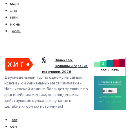
март
апр
май
июнь
июль
Налычево.
2
Вулканы и горячие
сложность
источники. 2026
Двухнедельный тур по одному из самых
Базовая цена
красивых и уникальных мест Камчатки -
Налычевской долине. Вас ждет треккинг по
82000
i
красивейшим местам, восхождение на
цена указана
действующие вулканы и купание в
за 1 человека
целебных горячих источниках!
авг
сен