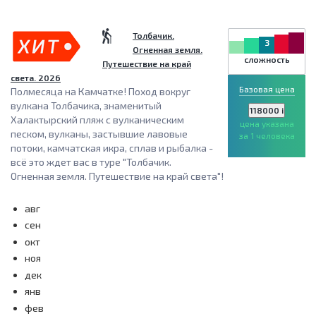
Толбачик.
3
Огненная земля.
сложность
Путешествие на край
света. 2026
Базовая цена
Полмесяца на Камчатке! Поход вокруг
вулкана Толбачика, знаменитый
118000
i
Халактырский пляж с вулканическим
цена указана
песком, вулканы, застывшие лавовые
за 1 человека
потоки, камчатская икра, сплав и рыбалка -
всё это ждет вас в туре "Толбачик.
Огненная земля. Путешествие на край света"!
авг
сен
окт
ноя
дек
янв
фев