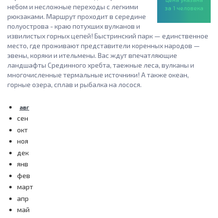
небом и несложные переходы с легкими
за 1 человека
рюкзаками. Маршрут проходит в середине
полуострова - краю потухших вулканов и
извилистых горных цепей! Быстринский парк — единственное
место, где проживают представители коренных народов —
эвены, коряки и ительмены. Вас ждут впечатляющие
ландшафты Срединного хребта, таежные леса, вулканы и
многочисленные термальные источники! А также океан,
горные озера, сплав и рыбалка на лосося.
авг
сен
окт
ноя
дек
янв
фев
март
апр
май