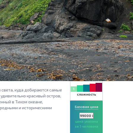
1
 света, куда добираются самые
сложность
 удивительно красивый остров,
нный в Тихом океане,
Базовая цена
иродными и историческими
99000
i
цена указана
за 1 человека