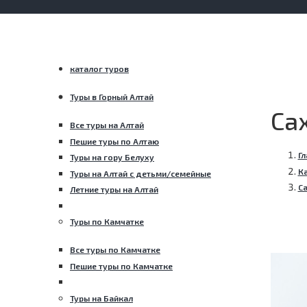
каталог туров
Туры в Горный Алтай
Са
Все туры на Алтай
Пешие туры по Алтаю
Гл
Туры на гору Белуху
Ка
Туры на Алтай с детьми/семейные
Са
Летние туры на Алтай
Туры по Камчатке
Все туры по Камчатке
Пешие туры по Камчатке
Туры на Байкал