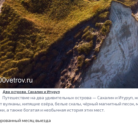
Два острова. Сахалин и Итуруп
Путешествие на два удивительных острова — Сахалин и Итуруп, 
т вулканы, кипящие озёра, белые скалы, чёрный магнитный песок,
ки, а также богатая и необычная история этих мест.
ированный месяц выезда