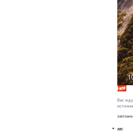
Вас жду
источни
заплан
авг