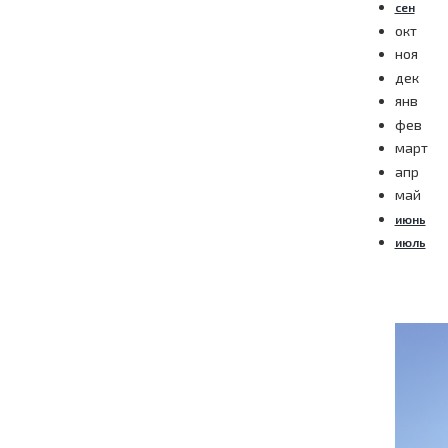
сен
окт
ноя
дек
янв
фев
март
апр
май
июнь
июль