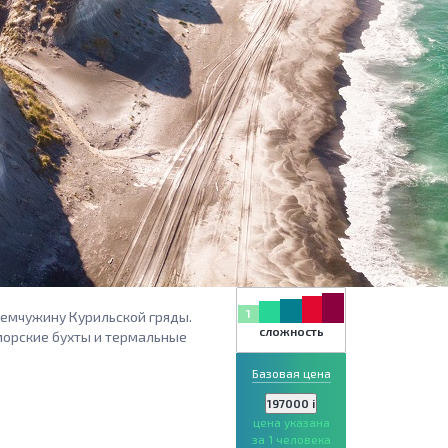
1
жемчужину Курильской гряды.
сложность
 морские бухты и термальные
Базовая цена
197000
i
цена указана
за 1 человека