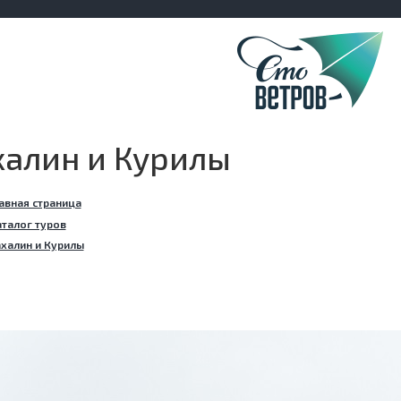
халин и Курилы
авная страница
талог туров
халин и Курилы