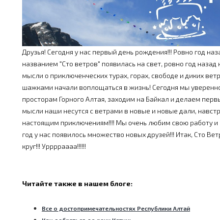
Друзья! Сегодня у нас первый день рождения!!! Ровно год на
названием "Сто ветров" появилась на свет, ровно год наза
мысли о приключенческих турах, горах, свободе и диких ве
шажками начали воплощаться в жизнь! Сегодня мы уверенн
просторам Горного Алтая, заходим на Байкал и делаем первы
мысли наши несутся с ветрами в новые и новые дали, навст
настоящим приключениям!!!! Мы очень любим свою работу и р
год у нас появилось множество новых друзей!!! Итак, Сто Ве
круг!!! Урррраааа!!!!!!
Читайте также в нашем блоге:
Все о достопримечательностях Республики Алтай
Как добраться до реки Катунь