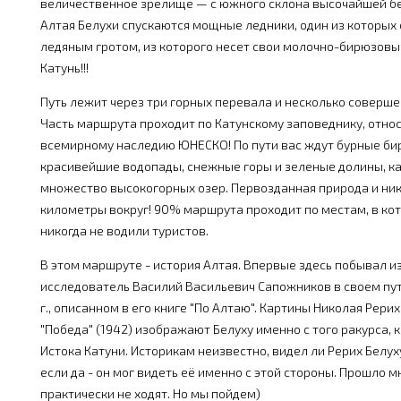
величественное зрелище — с южного склона высочайшей б
Алтая Белухи спускаются мощные ледники, один из которых
ледяным гротом, из которого несет свои молочно-бирюзовы
Катунь!!!
Путь лежит через три горных перевала и несколько соверше
Часть маршрута проходит по Катунскому заповеднику, отно
всемирному наследию ЮНЕСКО! По пути вас ждут бурные би
красивейшие водопады, снежные горы и зеленые долины, к
множество высокогорных озер. Первозданная природа и ник
километры вокруг! 90% маршрута проходит по местам, в к
никогда не водили туристов.
В этом маршруте - история Алтая. Впервые здесь побывал 
исследователь Василий Васильевич Сапожников в своем пу
г., описанном в его книге "По Алтаю". Картины Николая Рериха
"Победа" (1942) изображают Белуху именно с того ракурса, 
Истока Катуни. Историкам неизвестно, видел ли Рерих Белух
если да - он мог видеть её именно с этой стороны. Прошло м
практически не ходят. Но мы пойдем)