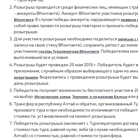
Розыгрыш проводится среди физических лиц, имеющих стра
- аккаунты ВКонтакте). Аккаунт ВКонтакте участника розы
. В случае победы аккаунта, нарушающего
ВКонтакте
правила 
собой право провести розыгрыш повторно и признать побе
розыгрыше.
Для участия в розыгрыше необходимо поделиться
записью с
записи на свою стену ВКонтакте), сохранить репост до момен
участником
. Победителем мож
группы Туроператора ВКонтакте
выполнивший все условия.
Розыгрыш будет проведен 20 мая 2016 г. Победитель будет
приложения, случайным образом выбирающего один из акк
. Видеозапись с проведения розыгрыша будет в
розыгрышем
день розыгрыша.
Победитель получает возможность бесплатного участия в 20
на выбор:
,
или
Мультинские озера
Треккинг к подножию Белухи
Трансфер в республику Алтай и обратно, организованный Ту
призового тура и при необходимости оплачивается победи
стоимости, установленной на момент розыгрыша.
Победитель розыгрыша заключает с Туроператором договор
стоимостью тура, равной нулю, либо (в случае необходимо
Алтай) со стоимостью, равной стоимости трансфера.