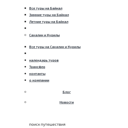
Все туры на Байкал
Зимние туры на Байкал
Летние туры на Байкал
Сахалин и Курилы
Все туры на Сахалин и Курилы
календарь туров
Трансфер
контакты
о компании
Блог
Новости
поиск путешествия