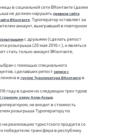
ницы в социальной сети ВКонтакте (далее
грыша не должен нарушать
правила сайта
, Туроператор оставляет за
сайта ВКонтакте
дителем аккаунт, выигравший в повторном
с друзьями (сделать репост
 розыгрышем
та розыгрыша (20 мая 2016 г.), и являться
ет стать только аккаунт ВКонтакте,
 выбран с помощью специального
аунтов, сделавших репост
записи с
ыложена в
в
группе Туроператора ВКонтакте
16 году в одном из следующих трех туров
.
К горному озеру Алла-Аскыр
роператором, не входит в стоимость
телем розыгрыша Туроператору по
 на реализацию туристского продукта со
сти победителю трансфера в республику