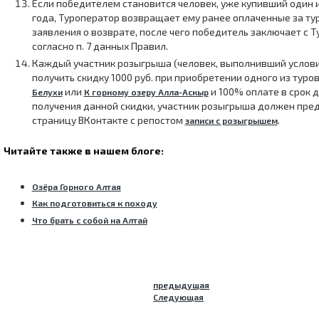
Если победителем становится человек, уже купивший один и
года, Туроператор возвращает ему ранее оплаченные за ту
заявления о возврате, после чего победитель заключает с 
согласно п. 7 данных Правил.
Каждый участник розыгрыша (человек, выполнивший условия
получить скидку 1000 руб. при приобретении одного из туро
или
и 100% оплате в срок д
Белухи
К горному озеру Алла-Аскыр
получения данной скидки, участник розыгрыша должен пред
страницу ВКонтакте с репостом
.
записи с розыгрышем
Читайте также в нашем блоге:
Озёра Горного Алтая
Как подготовиться к походу
Что брать с собой на Алтай
предыдущая
Следующая