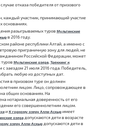
 случае отказа победителя от призового
ин, каждый участник, принимающий участие
х основаниях.
дения разыгрываемых туров
Мультинские
в 2016 году.
скыр
ском районе республики Алтай, а именно с
тровую приграничную зону для людей, не
ражданином Российской Федерации, может
 туров
,
Мультинские озера
Треккинг к
м с заездом 21 июля 2016 года. Победитель,
брать любую из доступных дат.
стия в призовом туре он должен
нолетним лицом. Лицо, сопровождающее в
 на общих основаниях. На
на нотариальная доверенность от его
ждении его совершеннолетним лицом.
и
имеет
ухи
К горному озеру Алла-Аскыр
допускаются дети в возрасте
инские озера
допускаются дети в
ному озеру Алла-Аскыр