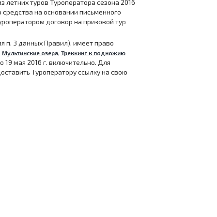
з летних туров Туроператора сезона 2016
р средства на основании письменного
Туроператором договор на призовой тур
 п. 3 данных Правил), имеет право
в
,
Мультинские озера
Треккинг к подножию
о 19 мая 2016 г. включительно. Для
оставить Туроператору ссылку на свою