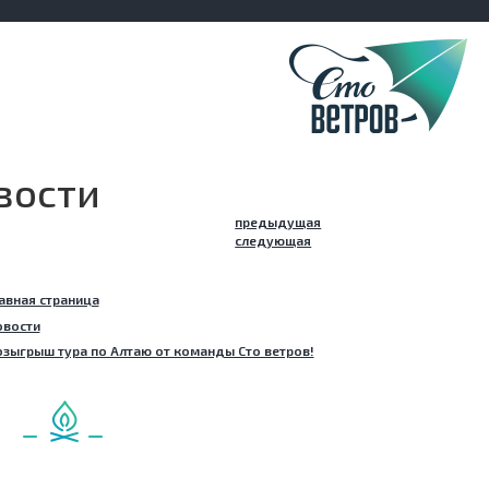
вости
предыдущая
следующая
авная страница
овости
зыгрыш тура по Алтаю от команды Сто ветров!