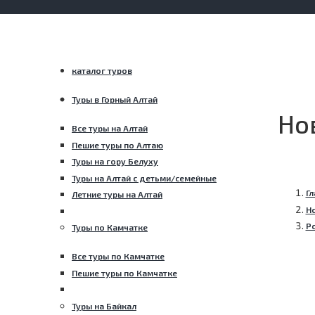
каталог туров
Туры в Горный Алтай
Но
Все туры на Алтай
Пешие туры по Алтаю
Туры на гору Белуху
Туры на Алтай с детьми/семейные
Гл
Летние туры на Алтай
Н
Ро
Туры по Камчатке
Все туры по Камчатке
Пешие туры по Камчатке
Туры на Байкал