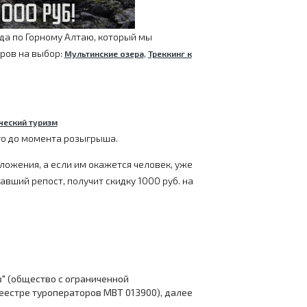
да по Горному Алтаю, который мы
уров на выбор:
,
Мультинские озера
Треккинг к
ческий туризм
го до момента розыгрыша.
ожения, а если им окажется человек, уже
авший репост, получит скидку 1000 руб. на
" (общество с ограниченной
еестре туроператоров МВТ 013900), далее