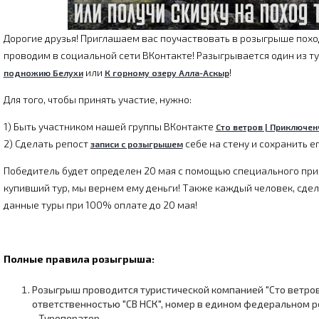
Дорогие друзья! Приглашаем вас поучаствовать в розыгрыше похо
проводим в социальной сети ВКонтакте! Разыгрывается один из т
или
!
подножию Белухи
К горному озеру Алла-Аскыр
Для того, чтобы принять участие, нужно:
1) Быть участником нашей группы ВКонтакте
Сто ветров | Приключен
2) Сделать репост
себе на стену
и сохранить е
записи с розыгрышем
Победитель будет определен 20 мая с помощью специального прил
купивший тур, мы вернем ему деньги! Также каждый человек, сдел
данные туры при 100% оплате до 20 мая!
Полные правила розыгрыша:
Розыгрыш проводится туристической компанией "Сто ветров
ответственностью "СВ НСК", номер в едином федеральном р
- Туроператор.