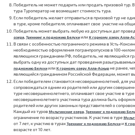
Победитель не может подарить или продать призовой тур. В
тура Туроператор не возмещает стоимость тура.
Если победитель желает отправиться в призовой тур не од
в туре, кроме победителя, оплачивает свое участие на общи
Победитель может выбрать любую из доступных дат прове
,
или
озера
Треккинг к подножию Белухи
К горному озеру Алла-А
В связи с особенностью пограничного режима в Усть-Коксин
необходимостью оформления погранпропусков в 100-киломе
являющихся гражданами РФ, победитель, не являющийся г
выбрать одну из доступных дат проведения разыгрываемых
или
не ранее, че
подножию Белухи
К горному озеру Алла-Аскыр
являющийся гражданином Российской Федерации, может вы
Если победителем становится несовершеннолетний, для уча
сопровождаться одним из родителей или другим совершен
туре несовершеннолетнего, оплачивает свое участие в туре
несовершеннолетнего участника тура должна быть оформле
родителей или других законных представителей о сопрово
Каждый из туров
,
Мультинские озера
Треккинг к подножию Бел
ограничение по возрасту участников. К участию в туре
Мульт
от 7 лет, к участию в турах
и
Треккинг к подножию Белухи
К гор
возрасте от 10 лет.