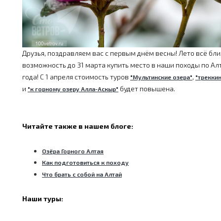
Друзья, поздравляем вас с первым днём весны! Лето всё ближ
возможность до 31 марта купить место в наши походы по Ал
года! С 1 апреля стоимость туров
,
"Мультинские озера"
"трекки
и
будет повышена.
"к горному озеру Алла-Аскыр"
Читайте также в нашем блоге:
Озёра Горного Алтая
Как подготовиться к походу
Что брать с собой на Алтай
Наши туры: